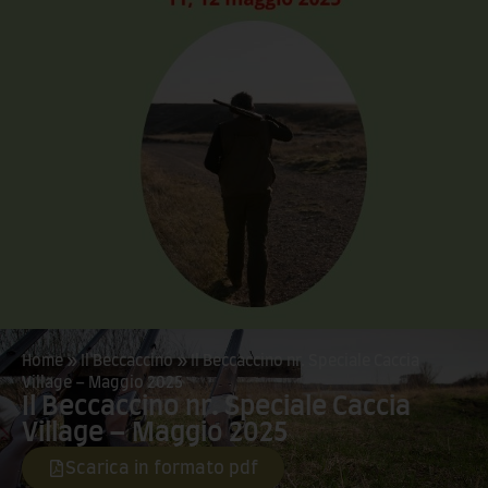
Home
»
Il Beccaccino
»
Il Beccaccino nr. Speciale Caccia
Village – Maggio 2025
Il Beccaccino nr. Speciale Caccia
Village – Maggio 2025
Scarica in formato pdf