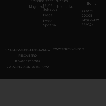
Territoriali
Natura
Roma
Fauna
Magazine
Normative
Selvatica
PRIVACY
Pesca
COOKIE
INFORMATIVA
Pesca
PRIVACY
Sportiva
POWERED BY XONEX.IT
UNIONE NAZIONALE ENALCACCIA
PESCA E TIRO
P. IVA80097130589
VIA LA SPEZIA, 35 - 00182 ROMA