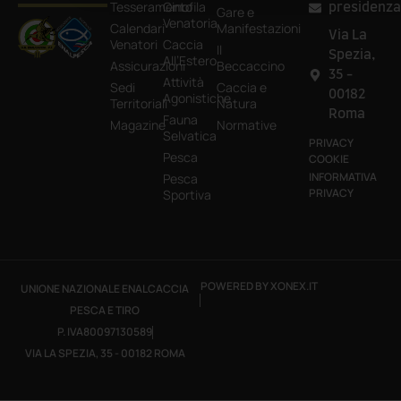
Tesseramento
Cinofila
presidenza
Gare e
Venatoria
Calendari
Manifestazioni
Via La
Venatori
Caccia
Il
Spezia,
All’Estero
Assicurazioni
Beccaccino
35 -
Attività
Sedi
Caccia e
00182
Agonistiche
Territoriali
Natura
Roma
Fauna
Magazine
Normative
Selvatica
PRIVACY
Pesca
COOKIE
INFORMATIVA
Pesca
PRIVACY
Sportiva
POWERED BY XONEX.IT
UNIONE NAZIONALE ENALCACCIA
PESCA E TIRO
P. IVA80097130589
VIA LA SPEZIA, 35 - 00182 ROMA